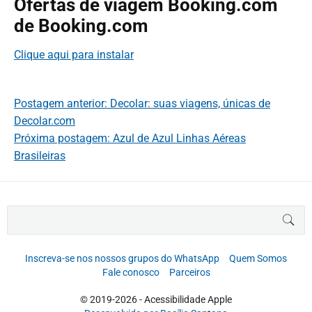
Ofertas de viagem Booking.com
de Booking.com
Clique aqui para instalar
Postagem anterior: Decolar: suas viagens, únicas de
Decolar.com
Próxima postagem: Azul de Azul Linhas Aéreas
Brasileiras
B
BUS
u
s
c
Inscreva-se nos nossos grupos do WhatsApp
Quem Somos
a
Fale conosco
Parceiros
r
p
© 2019-2026 - Acessibilidade Apple
o