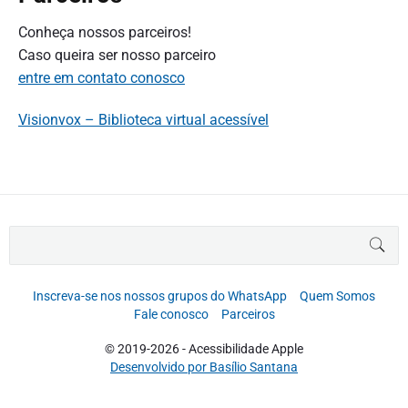
Conheça nossos parceiros!
Caso queira ser nosso parceiro
entre em contato conosco
Visionvox – Biblioteca virtual acessível
B
BUS
u
s
c
Inscreva-se nos nossos grupos do WhatsApp
Quem Somos
a
Fale conosco
Parceiros
r
p
© 2019-2026 - Acessibilidade Apple
o
Desenvolvido por Basílio Santana
r
: