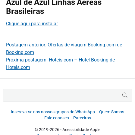
Azul de Azul Linhas Aéreas
Brasileiras
Clique aqui para instalar
Postagem anterior: Ofertas de viagem Booking.com de
Booking.com
Próxima postagem: Hoteis.com – Hotel Booking de
Hotels.com
B
BUS
u
s
c
Inscreva-se nos nossos grupos do WhatsApp
Quem Somos
a
Fale conosco
Parceiros
r
p
© 2019-2026 - Acessibilidade Apple
o