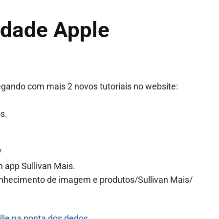
idade Apple
hegando com mais 2 novos tutoriais no website:
s.
.
/
 app Sullivan Mais.
onhecimento de imagem e produtos/Sullivan Mais/
ille na ponta dos dedos