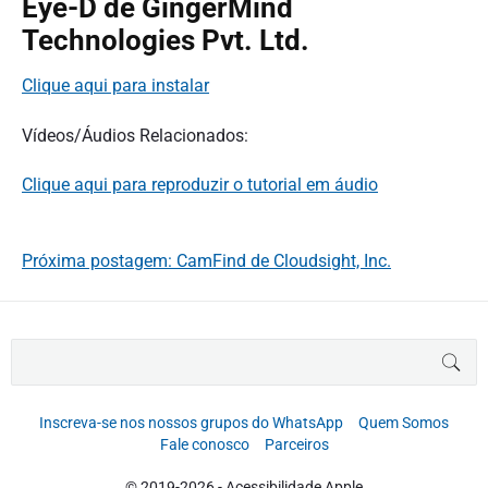
Eye-D de GingerMind
Technologies Pvt. Ltd.
Clique aqui para instalar
Vídeos/Áudios Relacionados:
Clique aqui para reproduzir o tutorial em áudio
Próxima postagem: CamFind de Cloudsight, Inc.
B
BUS
u
s
c
Inscreva-se nos nossos grupos do WhatsApp
Quem Somos
a
Fale conosco
Parceiros
r
p
© 2019-2026 - Acessibilidade Apple