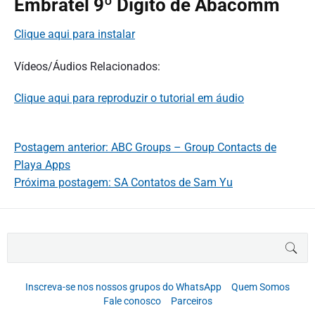
Embratel 9º Dígito de Abacomm
Clique aqui para instalar
Vídeos/Áudios Relacionados:
Clique aqui para reproduzir o tutorial em áudio
Postagem anterior: ABC Groups – Group Contacts de
Playa Apps
Próxima postagem: SA Contatos de Sam Yu
B
BUS
u
s
c
Inscreva-se nos nossos grupos do WhatsApp
Quem Somos
a
Fale conosco
Parceiros
r