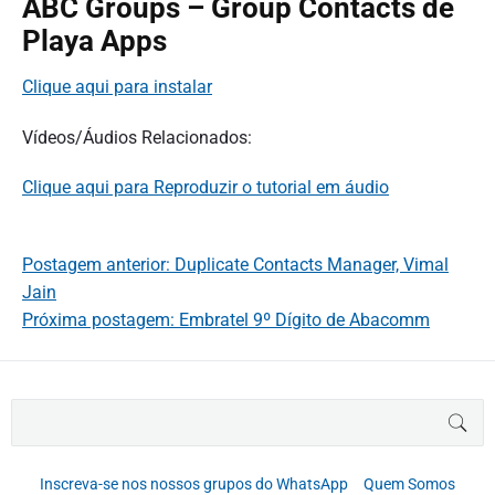
ABC Groups – Group Contacts de
Playa Apps
Clique aqui para instalar
Vídeos/Áudios Relacionados:
Clique aqui para Reproduzir o tutorial em áudio
Postagem anterior: Duplicate Contacts Manager, Vimal
Jain
Próxima postagem: Embratel 9º Dígito de Abacomm
B
BUS
u
s
c
Inscreva-se nos nossos grupos do WhatsApp
Quem Somos