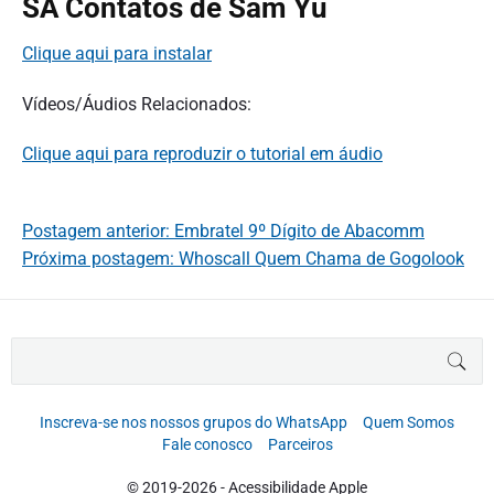
SA Contatos de Sam Yu
Clique aqui para instalar
Vídeos/Áudios Relacionados:
Clique aqui para reproduzir o tutorial em áudio
Postagem anterior: Embratel 9º Dígito de Abacomm
Próxima postagem: Whoscall Quem Chama de Gogolook
B
BUS
u
s
c
Inscreva-se nos nossos grupos do WhatsApp
Quem Somos
a
Fale conosco
Parceiros
r
p
© 2019-2026 - Acessibilidade Apple