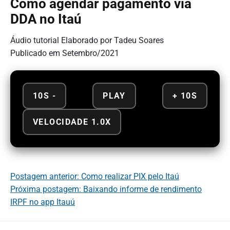
Como agendar pagamento via
DDA no Itaú
Áudio tutorial Elaborado por Tadeu Soares
Publicado em Setembro/2021
10S -
PLAY
+ 10S
VELOCIDADE 1.0X
Postagem anterior: Como realizar PIX pelo Itaú
Próxima postagem: Baixando informe de rendimento
IRPF no app Itauú