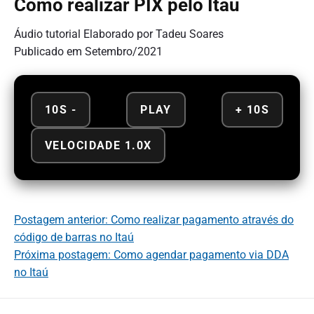
Como realizar PIX pelo Itaú
Áudio tutorial Elaborado por Tadeu Soares
Publicado em Setembro/2021
10S -
PLAY
+ 10S
VELOCIDADE 1.0X
Postagem anterior: Como realizar pagamento através do
código de barras no Itaú
Próxima postagem: Como agendar pagamento via DDA
no Itaú