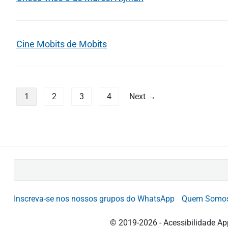
Cine Mobits de Mobits
P
1
2
3
4
Next →
a
g
i
B
n
u
a
s
Inscreva-se nos nossos grupos do WhatsApp
Quem Somo
c
ç
a
© 2019-2026 - Acessibilidade Ap
r