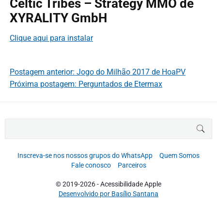
Celtic Tribes – Strategy MMO de
XYRALITY GmbH
Clique aqui para instalar
Postagem anterior: Jogo do Milhão 2017 de HoaPV
Próxima postagem: Perguntados de Etermax
B
BUS
u
s
c
Inscreva-se nos nossos grupos do WhatsApp
Quem Somos
a
Fale conosco
Parceiros
r
p
© 2019-2026 - Acessibilidade Apple
o
Desenvolvido por Basílio Santana
r
: