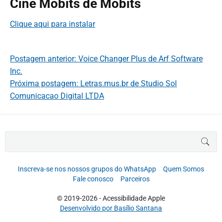
Cine Mobits de Mobits
Clique aqui para instalar
Postagem anterior: Voice Changer Plus de Arf Software
Inc.
Próxima postagem: Letras.mus.br de Studio Sol
Comunicacao Digital LTDA
B
BUS
u
s
c
Inscreva-se nos nossos grupos do WhatsApp
Quem Somos
a
Fale conosco
Parceiros
r
p
© 2019-2026 - Acessibilidade Apple
o
Desenvolvido por Basílio Santana
r