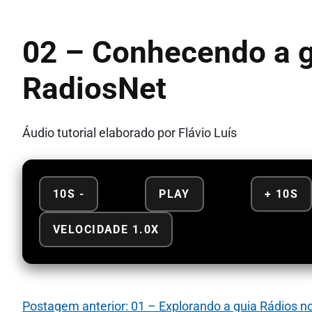
02 – Conhecendo a g
RadiosNet
Áudio tutorial elaborado por Flávio Luís
10S -
PLAY
+ 10S
VELOCIDADE 1.0X
Postagem anterior: 01 – Explorando a guia Rádios n