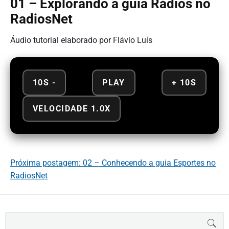
01 – Explorando a guia Rádios no
RadiosNet
Áudio tutorial elaborado por Flávio Luís
10S -
PLAY
+ 10S
VELOCIDADE 1.0X
Próxima postagem: 02 – Conhecendo a guia Esportes no
RadiosNet
B
BUS
u