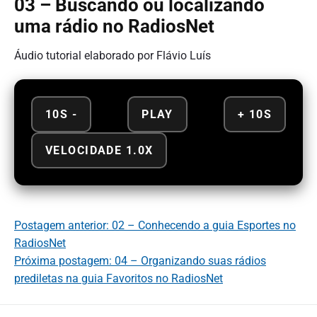
03 – Buscando ou localizando
uma rádio no RadiosNet
Áudio tutorial elaborado por Flávio Luís
10S -
PLAY
+ 10S
VELOCIDADE 1.0X
Postagem anterior: 02 – Conhecendo a guia Esportes no
RadiosNet
Próxima postagem: 04 – Organizando suas rádios
prediletas na guia Favoritos no RadiosNet