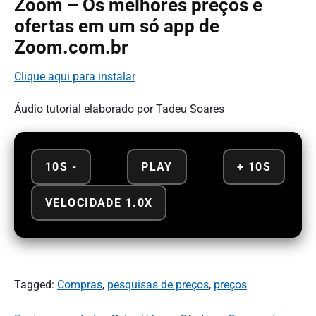
Zoom – Os melhores preços e
ofertas em um só app de
Zoom.com.br
Clique aqui para instalar
Áudio tutorial elaborado por Tadeu Soares
10S -
PLAY
+ 10S
VELOCIDADE 1.0X
Tagged:
Compras
,
pesquisas de preços
,
preços