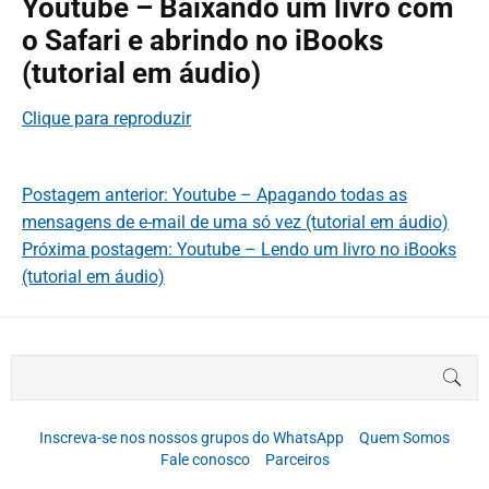
Youtube – Baixando um livro com
o Safari e abrindo no iBooks
(tutorial em áudio)
Clique para reproduzir
Postagem anterior: Youtube – Apagando todas as
mensagens de e-mail de uma só vez (tutorial em áudio)
Próxima postagem: Youtube – Lendo um livro no iBooks
(tutorial em áudio)
B
BUS
u
s
c
Inscreva-se nos nossos grupos do WhatsApp
Quem Somos
a
Fale conosco
Parceiros
r