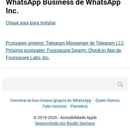
WhatsApp Business de WhatsApp
Inc.
Clique aqui para instalar
Postagem anterior: Telegram Messenger de Telegram LLC
Próxima postagem: Foursquare Swarm: Check-in App de
Foursquare Labs, Inc.
B
BUS
u
s
c
Inscreva-se nos nossos grupos do WhatsApp
Quem Somos
a
Fale conosco
Parceiros
r
p
© 2019-2026 - Acessibilidade Apple
o
Desenvolvido por Basílio Santana
r