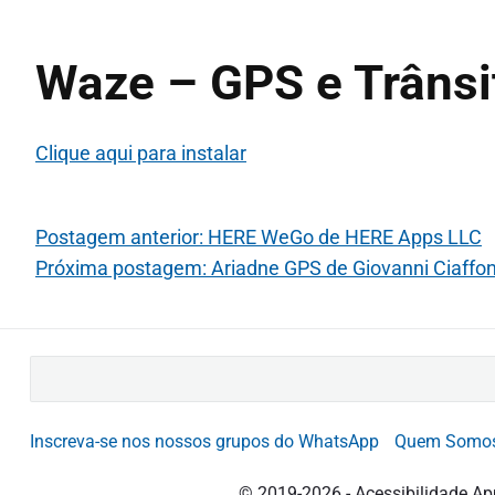
Waze – GPS e Trânsit
Clique aqui para instalar
Postagem anterior: HERE WeGo de HERE Apps LLC
Próxima postagem: Ariadne GPS de Giovanni Ciaffon
B
u
s
Inscreva-se nos nossos grupos do WhatsApp
Quem Somo
c
a
© 2019-2026 - Acessibilidade Ap
r