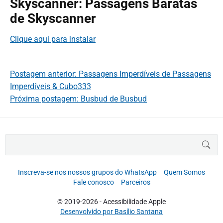
Skyscanner: Passagens Baratas
de Skyscanner
Clique aqui para instalar
Postagem anterior: Passagens Imperdíveis de Passagens
Imperdíveis & Cubo333
Próxima postagem: Busbud de Busbud
B
BUS
u
s
c
Inscreva-se nos nossos grupos do WhatsApp
Quem Somos
a
Fale conosco
Parceiros
r
p
© 2019-2026 - Acessibilidade Apple
o
Desenvolvido por Basílio Santana
r