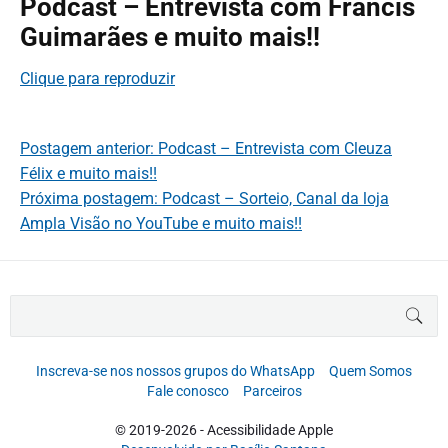
Podcast – Entrevista com Francis
Guimarães e muito mais!!
Clique para reproduzir
Postagem anterior: Podcast – Entrevista com Cleuza
Félix e muito mais!!
Próxima postagem: Podcast – Sorteio, Canal da loja
Ampla Visão no YouTube e muito mais!!
B
BUS
u
s
c
Inscreva-se nos nossos grupos do WhatsApp
Quem Somos
a
Fale conosco
Parceiros
r
p
© 2019-2026 - Acessibilidade Apple
o