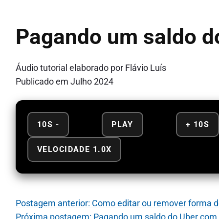
Pagando um saldo d
Áudio tutorial elaborado por Flávio Luís
Publicado em Julho 2024
10S -
PLAY
+ 10S
VELOCIDADE 1.0X
Postagem anterior: Como editar ou remover forma 
Próxima postagem: Pagando um saldo do Uber com