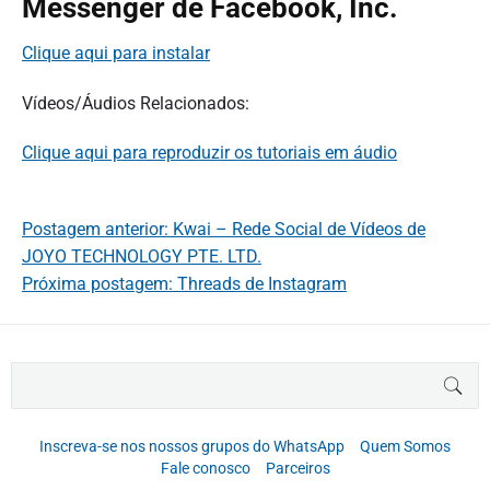
Messenger de Facebook, Inc.
Clique aqui para instalar
Vídeos/Áudios Relacionados:
Clique aqui para reproduzir os tutoriais em áudio
Postagem anterior: Kwai – Rede Social de Vídeos de
JOYO TECHNOLOGY PTE. LTD.
Próxima postagem: Threads de Instagram
B
BUS
u
s
c
Inscreva-se nos nossos grupos do WhatsApp
Quem Somos
a
Fale conosco
Parceiros
r