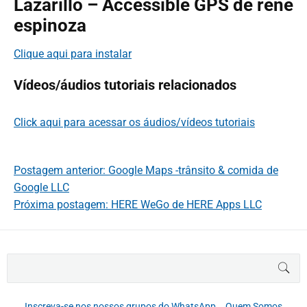
Lazarillo – Accessible GPS de rene
espinoza
Clique aqui para instalar
Vídeos/áudios tutoriais relacionados
Click aqui para acessar os áudios/vídeos tutoriais
Postagem anterior: Google Maps -trânsito & comida de
Google LLC
Próxima postagem: HERE WeGo de HERE Apps LLC
B
BUS
u
s
c
Inscreva-se nos nossos grupos do WhatsApp
Quem Somos