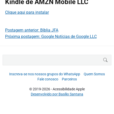
Kindle de AMZN Mobile LLC
Clique aqui para instalar
Postagem anterior: Bíblia JFA
Próxima postagem: Google Notícias de Google LLC
B
BUS
u
s
c
Inscreva-se nos nossos grupos do WhatsApp
Quem Somos
a
Fale conosco
Parceiros
r
p
© 2019-2026 - Acessibilidade Apple
o
Desenvolvido por Basílio Santana
r
: