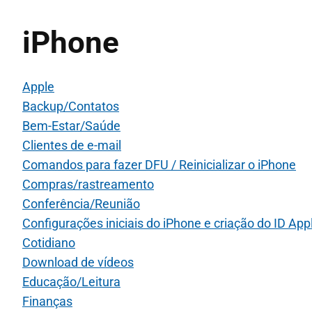
iPhone
Apple
Backup/Contatos
Bem-Estar/Saúde
Clientes de e-mail
Comandos para fazer DFU / Reinicializar o iPhone
Compras/rastreamento
Conferência/Reunião
Configurações iniciais do iPhone e criação do ID App
Cotidiano
Download de vídeos
Educação/Leitura
Finanças