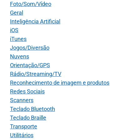
Foto/Som/Vídeo
Geral
Inteligência Artificial
iOS
iTunes
Jogos/Diversão
Nuvens
Orientação/GPS
Rádio/Streaming/TV
Reconhecimento de imagem e produtos
Redes Sociais
Scanners
Teclado Bluetooth
Teclado Braille
Transporte
Utilitários