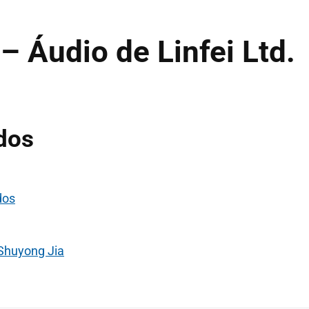
– Áudio de Linfei Ltd.
ados
dos
 Shuyong Jia