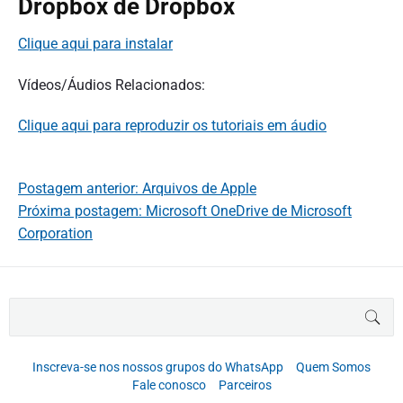
Dropbox de Dropbox
Clique aqui para instalar
Vídeos/Áudios Relacionados:
Clique aqui para reproduzir os tutoriais em áudio
Postagem anterior: Arquivos de Apple
Próxima postagem: Microsoft OneDrive de Microsoft
Corporation
B
BUS
u
s
c
Inscreva-se nos nossos grupos do WhatsApp
Quem Somos
a
Fale conosco
Parceiros
r