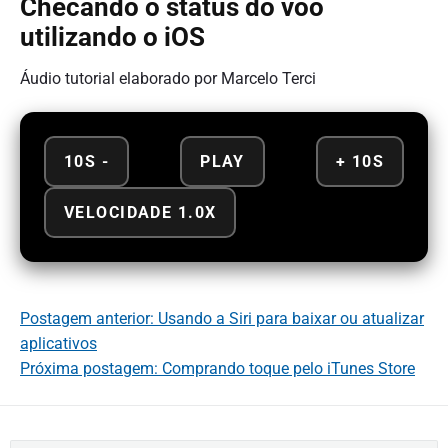
Checando o status do vôo
utilizando o iOS
Áudio tutorial elaborado por Marcelo Terci
10S -
PLAY
+ 10S
VELOCIDADE 1.0X
Postagem anterior: Usando a Siri para baixar ou atualizar
aplicativos
Próxima postagem: Comprando toque pelo iTunes Store