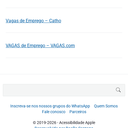
Vagas de Emprego – Catho
VAGAS de Emprego – VAGAS.com
B
BUS
u
s
c
Inscreva-se nos nossos grupos do WhatsApp
Quem Somos
a
Fale conosco
Parceiros
r
p
© 2019-2026 - Acessibilidade Apple
o