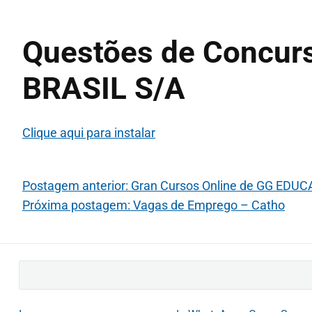
Questões de Concur
BRASIL S/A
Clique aqui para instalar
Postagem anterior: Gran Cursos Online de GG ED
Próxima postagem: Vagas de Emprego – Catho
B
u
s