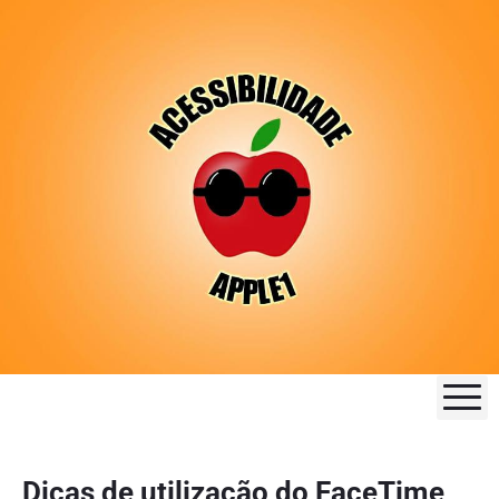
M
Dicas de utilização do FaceTime