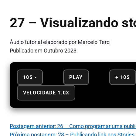
27 – Visualizando st
Áudio tutorial elaborado por Marcelo Terci
Publicado em Outubro 2023
10S -
PLAY
+ 10S
VELOCIDADE 1.0X
Postagem anterior: 26 – Como programar uma publi
Próxima postagem: 28 – Publicando link nos Stories