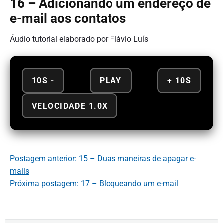
16 – Adicionando um endereço de
e-mail aos contatos
Áudio tutorial elaborado por Flávio Luís
10S -
PLAY
+ 10S
VELOCIDADE 1.0X
Postagem anterior: 15 – Duas maneiras de apagar e-
mails
Próxima postagem: 17 – Bloqueando um e-mail