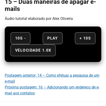
15 – Duas maneiras de apagar e-
mails
Áudio tutorial elaborado por Alex Oliveira
10S -
PLAY
+ 10S
VELOCIDADE 1.0X
Postagem anterior: 14 – Como efetuar a pesquisa de um
e-mail
Próxima postagem: 16 – Adicionando um endereço de e-
mail aos contatos