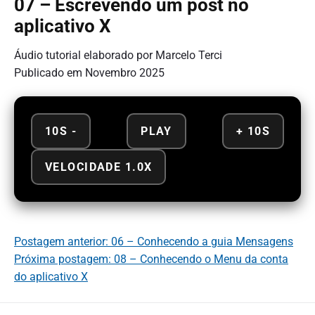
07 – Escrevendo um post no
aplicativo X
Áudio tutorial elaborado por Marcelo Terci
Publicado em Novembro 2025
10S -
PLAY
+ 10S
VELOCIDADE 1.0X
Postagem anterior: 06 – Conhecendo a guia Mensagens
Próxima postagem: 08 – Conhecendo o Menu da conta
do aplicativo X