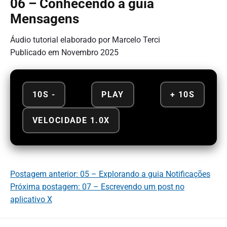
06 – Conhecendo a guia
Mensagens
Áudio tutorial elaborado por Marcelo Terci
Publicado em Novembro 2025
10S -
PLAY
+ 10S
VELOCIDADE 1.0X
Postagem anterior: 05 – Explorando a guia Notificações
Próxima postagem: 07 – Escrevendo um post no
aplicativo X