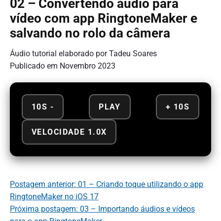
02 – Convertendo áudio para
vídeo com app RingtoneMaker e
salvando no rolo da câmera
Áudio tutorial elaborado por Tadeu Soares
Publicado em Novembro 2023
10S -
PLAY
+ 10S
VELOCIDADE 1.0X
Postagem anterior: 01 – Criando toque utilizando o app
RingtoneMaker no iOS 17
Próxima postagem: 03 – Importando áudios e vídeos