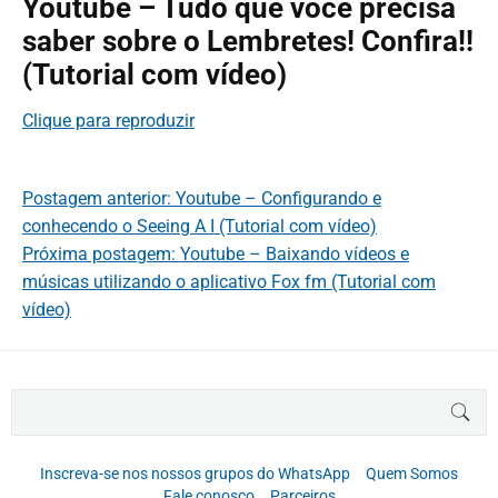
Youtube – Tudo que você precisa
saber sobre o Lembretes! Confira!!
(Tutorial com vídeo)
Clique para reproduzir
Postagem anterior: Youtube – Configurando e
conhecendo o Seeing A I (Tutorial com vídeo)
Próxima postagem: Youtube – Baixando vídeos e
músicas utilizando o aplicativo Fox fm (Tutorial com
vídeo)
B
BUS
u
s
c
Inscreva-se nos nossos grupos do WhatsApp
Quem Somos
a
Fale conosco
Parceiros