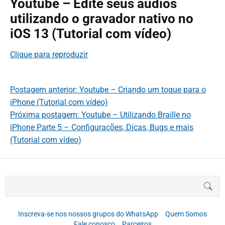
Youtube – Edite seus áudios
utilizando o gravador nativo no
iOS 13 (Tutorial com vídeo)
Clique para reproduzir
Postagem anterior: Youtube – Criando um toque para o
iPhone (Tutorial com vídeo)
Próxima postagem: Youtube – Utilizando Braille no
iPhone Parte 5 – Configurações, Dicas, Bugs e mais
(Tutorial com vídeo)
B
BUS
u
s
c
Inscreva-se nos nossos grupos do WhatsApp
Quem Somos
a
Fale conosco
Parceiros