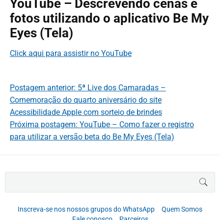
YouTube – Descrevendo cenas e
fotos utilizando o aplicativo Be My
Eyes (Tela)
Click aqui para assistir no YouTube
Postagem anterior: 5ª Live dos Camaradas –
Comemoração do quarto aniversário do site
Acessibilidade Apple com sorteio de brindes
Próxima postagem: YouTube – Como fazer o registro
para utilizar a versão beta do Be My Eyes (Tela)
B
BUS
u
s
c
Inscreva-se nos nossos grupos do WhatsApp
Quem Somos
a
Fale conosco
Parceiros