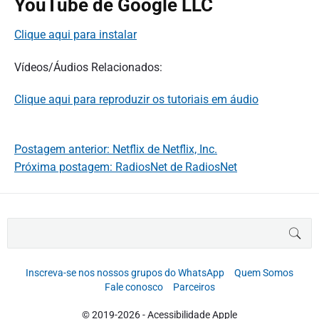
YouTube de Google LLC
Clique aqui para instalar
Vídeos/Áudios Relacionados:
Clique aqui para reproduzir os tutoriais em áudio
Postagem anterior: Netflix de Netflix, Inc.
Próxima postagem: RadiosNet de RadiosNet
B
BUS
u
s
c
Inscreva-se nos nossos grupos do WhatsApp
Quem Somos
a
Fale conosco
Parceiros
r
p
© 2019-2026 - Acessibilidade Apple