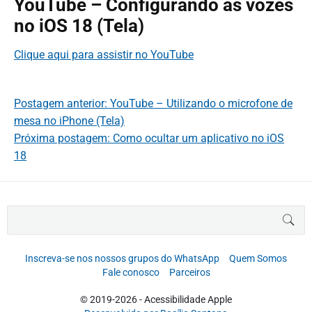
YouTube – Configurando as vozes
no iOS 18 (Tela)
Clique aqui para assistir no YouTube
Postagem anterior: YouTube – Utilizando o microfone de
mesa no iPhone (Tela)
Próxima postagem: Como ocultar um aplicativo no iOS
18
B
BUS
u
s
c
Inscreva-se nos nossos grupos do WhatsApp
Quem Somos
a
Fale conosco
Parceiros
r
p
© 2019-2026 - Acessibilidade Apple
o