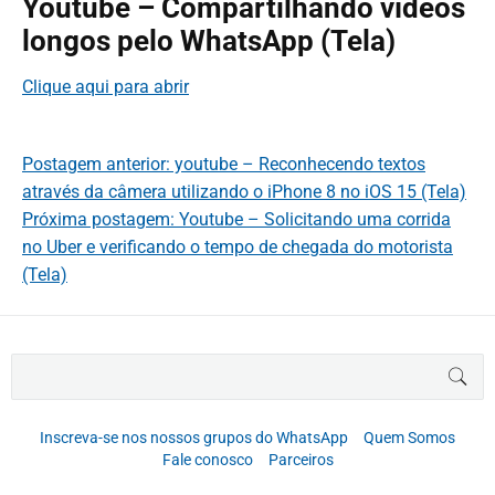
Youtube – Compartilhando vídeos
longos pelo WhatsApp (Tela)
Clique aqui para abrir
Postagem anterior: youtube – Reconhecendo textos
através da câmera utilizando o iPhone 8 no iOS 15 (Tela)
Próxima postagem: Youtube – Solicitando uma corrida
no Uber e verificando o tempo de chegada do motorista
(Tela)
B
BUS
u
s
c
Inscreva-se nos nossos grupos do WhatsApp
Quem Somos
a
Fale conosco
Parceiros
r