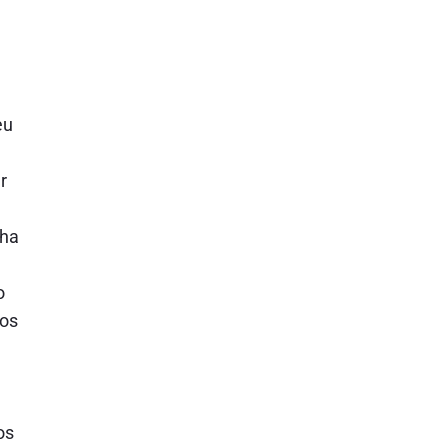
eu
r
nha
o
mos
os