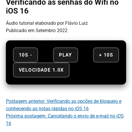
Verificando as senhas do Wifi no
iOS 16
Áudio tutorial elaborado por Flávio Luiz
Publicado em Setembro 2022
10S -
PLAY
+ 10S
VELOCIDADE 1.0X
Postagem anterior: Verificando as opções de bloqueio e
conhecendo as notas rápidas no iOS 16
Próxima postagem: Cancelando o envio de e-mail no iOS
16