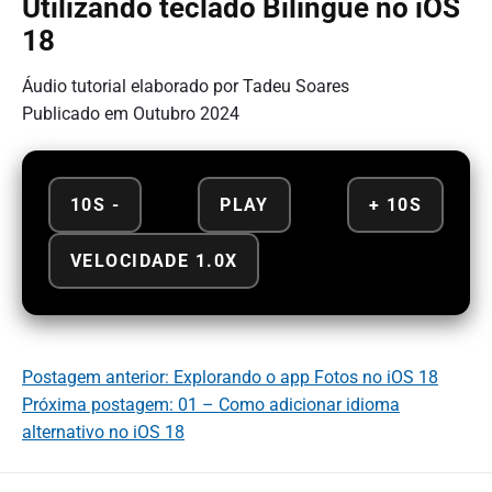
Utilizando teclado Bilíngue no iOS
18
Áudio tutorial elaborado por Tadeu Soares
Publicado em Outubro 2024
10S -
PLAY
+ 10S
VELOCIDADE 1.0X
Postagem anterior: Explorando o app Fotos no iOS 18
Próxima postagem: 01 – Como adicionar idioma
alternativo no iOS 18