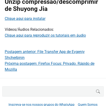
Unzip compressão/descomprimir
de Shuyong Jia
Clique aqui para instalar
Vídeos/Áudios Relacionados:
Clique aqui para reproduzir os tutoriais em áudio
Postagem anterior: File Transfer App de Evgeniy
Shcherbinin
Próxima postagem: Firefox Focus: Privado. Rápido de
Mozilla
B
BUS
u
s
c
Inscreva-se nos nossos grupos do WhatsApp
Quem Somos