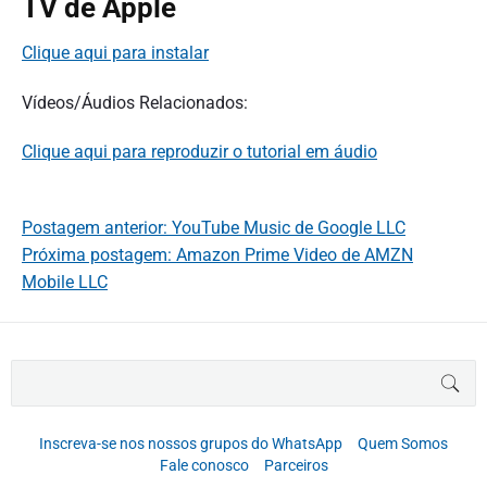
TV de Apple
Clique aqui para instalar
Vídeos/Áudios Relacionados:
Clique aqui para reproduzir o tutorial em áudio
Postagem anterior: YouTube Music de Google LLC
Próxima postagem: Amazon Prime Video de AMZN
Mobile LLC
B
BUS
u
s
c
Inscreva-se nos nossos grupos do WhatsApp
Quem Somos
a
Fale conosco
Parceiros
r